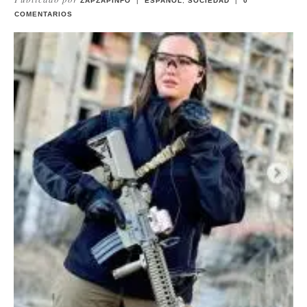
ZAPZAPINFO
|
ESPAÑOL
,
SOCIEDAD
|
0
COMENTARIOS