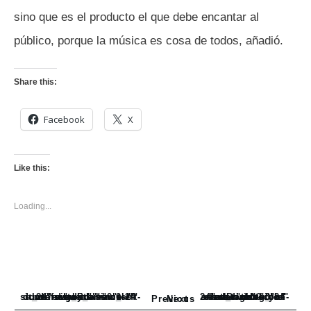
sino que es el producto el que debe encantar al
público, porque la música es cosa de todos, añadió.
Share this:
Facebook
X
Like this:
Loading...
<_wafsvg_ class="tcb-icon" viewBox="0 0 24 24" data-id="icon-subdirectory_arrow_left-duotone" data-name="" style="">
<_wafsvg_ class="tcb-icon" viewBox="0 0 24 24" data-id="icon-subdirectory-arrow-right-solid" data-name="">
Previous
Next