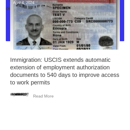
April 4, 2024
decoration-svg">
Immigration: USCIS extends automatic
extension of employment authorization
documents to 540 days to improve access
to work permits
<_wafsvg_ class="tcb-icon" viewBox="0 0 384 512" data-id="icon-minus-light" data-name="">
Read More