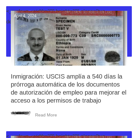
<_wafsvg_ width="0" height="0" class="tve-
April 4, 2024
decoration-svg">
Inmigración: USCIS amplía a 540 días la
prórroga automática de los documentos
de autorización de empleo para mejorar el
acceso a los permisos de trabajo
<_wafsvg_ class="tcb-icon" viewBox="0 0 384 512" data-id="icon-minus-light" data-name="">
Read More
<_wafsvg_ width="0" height="0" class="tve-